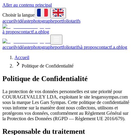
Aller au contenu principal
Choisir la langue
accueil
vidéaste
photographe
portfolio
tarifs
à propos
contact
f.a.q
blog
accueil
vidéaste
photographe
portfolio
tarifs
à propos
contact
f.a.q
blog
Accueil
Politique de Confidentialité
Politique de Confidentialité
La protection de vos données personnelles est une priorité pour
COURAGEVALLEY LDA, exploitant le site lesgarssympas.com
sous la marque Les Gars Sympas. Cette politique de confidentialité
vous informe sur la manière dont nous collectons, utilisons et
protégeons vos données, conformément au Règlement Général sur
la Protection des Données (RGPD — Règlement UE 2016/679).
Responsable du traitement