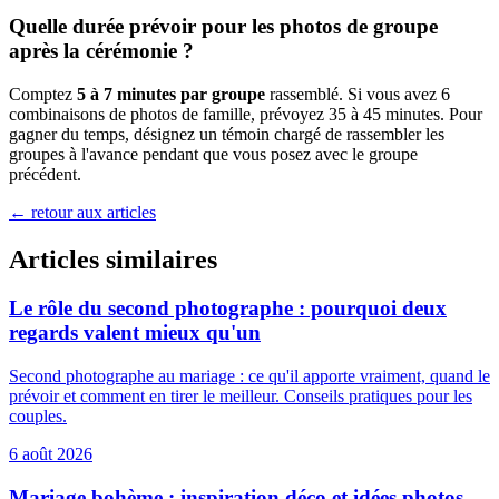
Quelle durée prévoir pour les photos de groupe
après la cérémonie ?
Comptez
5 à 7 minutes par groupe
rassemblé. Si vous avez 6
combinaisons de photos de famille, prévoyez 35 à 45 minutes. Pour
gagner du temps, désignez un témoin chargé de rassembler les
groupes à l'avance pendant que vous posez avec le groupe
précédent.
←
retour aux articles
Articles similaires
Le rôle du second photographe : pourquoi deux
regards valent mieux qu'un
Second photographe au mariage : ce qu'il apporte vraiment, quand le
prévoir et comment en tirer le meilleur. Conseils pratiques pour les
couples.
6 août 2026
Mariage bohème : inspiration déco et idées photos