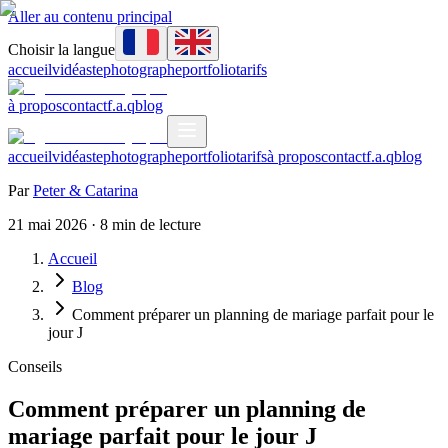
Aller au contenu principal
Choisir la langue
accueil
vidéaste
photographe
portfolio
tarifs
à propos
contact
f.a.q
blog
accueil
vidéaste
photographe
portfolio
tarifs
à propos
contact
f.a.q
blog
Par
Peter & Catarina
21 mai 2026
·
8
min de lecture
Accueil
Blog
Comment préparer un planning de mariage parfait pour le
jour J
Conseils
Comment préparer un planning de
mariage parfait pour le jour J