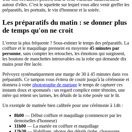
autour d'elles. C'est le squelette sur lequel vous allez venir greffer les
préparatifs, les portraits, le vin d'honneur et la soirée.
Les préparatifs du matin : se donner plus
de temps qu'on ne croit
L'erreur la plus fréquente ? Sous-estimer le temps des préparatifs. La
coiffure et le maquillage prennent en moyenne
45 minutes par
personne
, sans compter les retouches, les émotions qui surgissent,
les boutons de manchettes introuvables ou la robe qui demande dix
mains pour être lacée.
Prévoyez systématiquement une marge de 30 à 45 minutes dans vos
préparatifs. Ce tampon vous évitera de courir jusqu'à la cérémonie et
donnera à votre
photographe de mariage
le temps de capturer ces
instants doux et spontanés : un regard complice entre témoins, une
mère qui retient ses larmes, les détails de la robe posée sur le lit.
Un exemple de matinée bien calibrée pour une cérémonie à 14h :
8h00
— Début coiffure et maquillage (commencer par les
demoiselles d'honneur)
11h00
— La mariée en coiffure et maquillage
12h30
— Habillage, photos des détails (robe, chaussures,