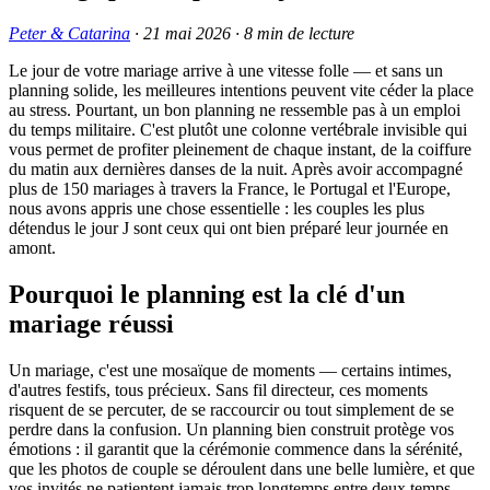
Peter & Catarina
·
21 mai 2026
·
8
min de lecture
Le jour de votre mariage arrive à une vitesse folle — et sans un
planning solide, les meilleures intentions peuvent vite céder la place
au stress. Pourtant, un bon planning ne ressemble pas à un emploi
du temps militaire. C'est plutôt une colonne vertébrale invisible qui
vous permet de profiter pleinement de chaque instant, de la coiffure
du matin aux dernières danses de la nuit. Après avoir accompagné
plus de 150 mariages à travers la France, le Portugal et l'Europe,
nous avons appris une chose essentielle : les couples les plus
détendus le jour J sont ceux qui ont bien préparé leur journée en
amont.
Pourquoi le planning est la clé d'un
mariage réussi
Un mariage, c'est une mosaïque de moments — certains intimes,
d'autres festifs, tous précieux. Sans fil directeur, ces moments
risquent de se percuter, de se raccourcir ou tout simplement de se
perdre dans la confusion. Un planning bien construit protège vos
émotions : il garantit que la cérémonie commence dans la sérénité,
que les photos de couple se déroulent dans une belle lumière, et que
vos invités ne patientent jamais trop longtemps entre deux temps